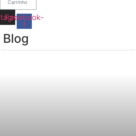
Carrinho
stagram
Facebook-
f
Blog